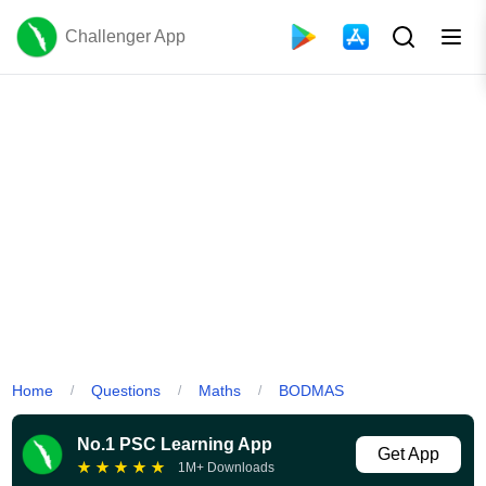
Challenger App
Home
Questions
Maths
BODMAS
/
/
/
No.1 PSC Learning App
Get App
★
★
★
★
★
1M+ Downloads