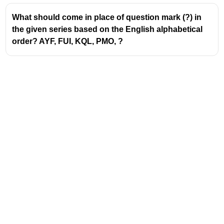
{7}+\frac{40}
{4}\times(7-3)]]
What should come in place of question mark (?) in
the given series based on the English alphabetical
order? AYF, FUI, KQL, PMO, ?
Address