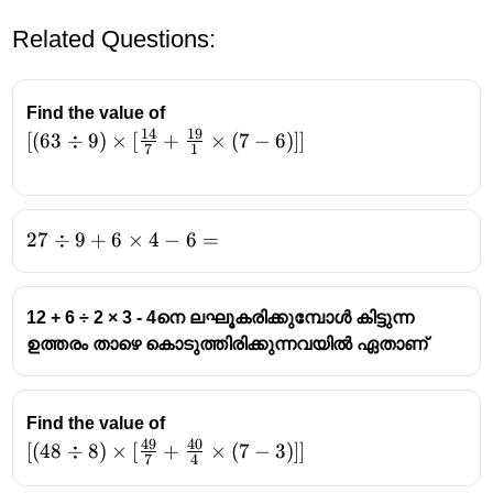
Related Questions:
Find the value of
14
19
[(63 \div 9)
[(
63
÷
9
)
×
[
+
×
(
7
−
6
)]]
7
1
\times
[\frac{14}
{7}+\frac{19}
27
27
÷
9
+
6
×
4
−
6
=
{1}\times(7-
\div 9
6)]]
+ 6
\times
12 + 6 ÷ 2 × 3 - 4നെ ലഘൂകരിക്കുമ്പോൾ കിട്ടുന്ന
4 - 6
ഉത്തരം താഴെ കൊടുത്തിരിക്കുന്നവയിൽ ഏതാണ്
=
Find the value of
49
40
[(48 \div
[(
48
÷
8
)
×
[
+
×
(
7
−
3
)]]
7
4
8)\times[\frac{49}