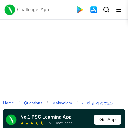
Challenger App
Home
Questions
Malayalam
പിരിച്ച് എഴുതുക
/
/
/
No.1 PSC Learning App
Get App
★
★
★
★
★
1M+ Downloads