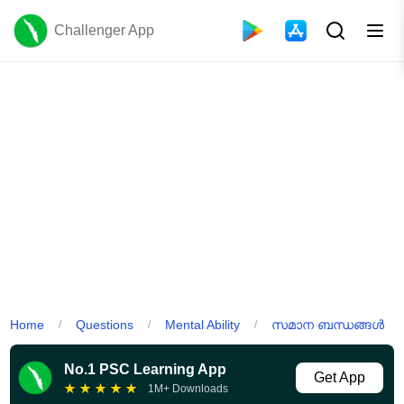
Challenger App
Home
Questions
Mental Ability
സമാന ബന്ധങ്ങൾ
/
/
/
No.1 PSC Learning App
Get App
★
★
★
★
★
1M+ Downloads