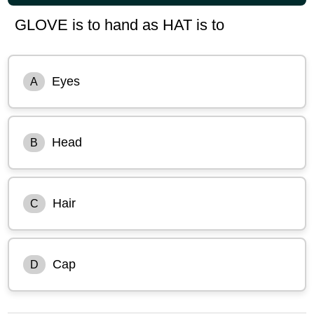
GLOVE is to hand as HAT is to
Eyes
A
Head
B
Hair
C
Cap
D