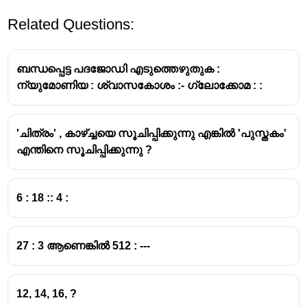
Related Questions:
ബന്ധപ്പെട്ട പദജോഡി എടുത്തെഴുതുക :
ന്യുമോണിയ : ശ്വാസകോശം :- ഗ്ലോക്കോമ : :
'ചിത്രം' , കാഴ്ച്ചയെ സൂചിപ്പിക്കുന്നു എങ്കിൽ 'പുസ്തകം'
A
glove
is an item of clothing worn on the
hand
.
എന്തിനെ സൂചിപ്പിക്കുന്നു ?
The function of a glove is to cover and protect the
hand.
6 : 18 :: 4 :
A
hat
is an item of clothing worn on the
head
.
The function of a hat is to cover and protect the
head.
27 : 3 ആണെങ്കിൽ 512 : ---
12, 14, 16, ?