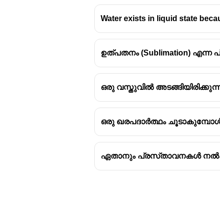
Water exists in liquid state beca
ഉത്പതനം (Sublimation) എന്ന
ഒരു വസ്തുവിൽ അടങ്ങിയിരിക്കുന്
ഒരു ഖരപദാർത്ഥം ചൂടാകുമ്പോൾ ദ
ഏതാനും പ്രസ്‌താവനകൾ നൽകിയ