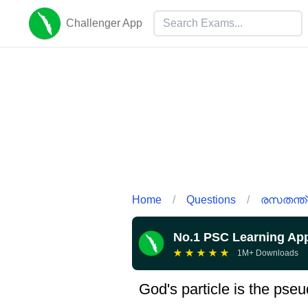
Challenger App
Home
/
Questions
/
രസതന്ത്
No.1 PSC Learning Ap
★
★
★
★
★
1M+ Downloads
God's particle is the pse