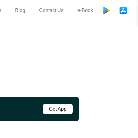
s
Blog
Contact Us
e-Book
Get App