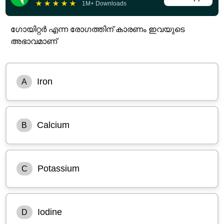
★
★
★
★
★
1M+ Downloads
ഗോയിറ്റർ എന്ന രോഗത്തിന് കാരണം ഇവയുടെ
അഭാവമാണ്
Iron
A
Calcium
B
Potassium
C
Iodine
D