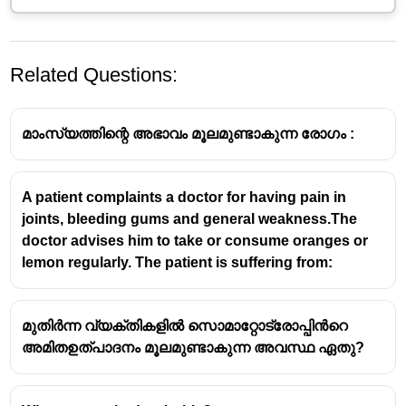
Related Questions:
മാംസ്യത്തിന്റെ അഭാവം മൂലമുണ്ടാകുന്ന രോഗം :
A patient complaints a doctor for having pain in
joints, bleeding gums and general weakness.The
Iodine is essential for the healthy functioning of the
doctor advises him to take or consume oranges or
lemon regularly. The patient is suffering from:
thyroid gland in our neck.
When iodine levels in the body decrease, the
മുതിർന്ന വ്യക്തികളിൽ സൊമാറ്റോട്രോപ്പിൻറെ
production of thyroid hormones is disrupted, and the
അമിതഉത്പാദനം മൂലമുണ്ടാകുന്ന അവസ്ഥ ഏതു?
gland tries to compensate by becoming larger.
This results in swelling in the neck (goiter).