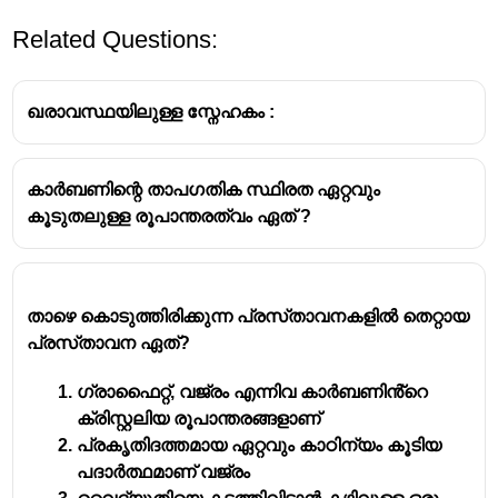
Related Questions:
ഖരാവസ്ഥയിലുള്ള സ്നേഹകം :
കാർബണിന്റെ താപഗതിക സ്ഥിരത ഏറ്റവും
കൂടുതലുള്ള രൂപാന്തരത്വം ഏത് ?
Moderator in nuclear reactors:
A neutron moderator is a medium that reduces
the speed of fast neutrons.
താഴെ കൊടുത്തിരിക്കുന്ന പ്രസ്‌താവനകളിൽ തെറ്റായ
This turns these neutrons into thermal neutrons.
പ്രസ്‌താവന ഏത്?
Thermal neutrons are capable of sustaining a
nuclear chain reaction.
ഗ്രാഫൈറ്റ്, വജ്രം എന്നിവ കാർബണിൻ്റെ
ക്രിസ്റ്റലിയ രൂപാന്തരങ്ങളാണ്
Graphite:
പ്രകൃതിദത്തമായ ഏറ്റവും കാഠിന്യം കൂടിയ
പദാർത്ഥമാണ് വജ്രം
Graphite is the only non metal element that is a