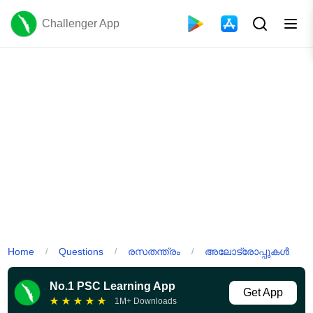
Challenger App
Home
Questions
രസതന്ത്രം
അലോട്രോപ്പുകൾ
/
/
/
No.1 PSC Learning App
Get App
★
★
★
★
★
1M+ Downloads