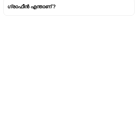
ഗ്രാഫീൻ എന്താണ് ?
Address
Valamkottil Towers,
Judgemukku,
Download Challenger App
Thrikkakara PO