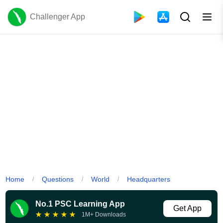
Challenger App
Home
Questions
World
Headquarters
/
/
/
No.1 PSC Learning App
Get App
★
★
★
★
★
1M+ Downloads