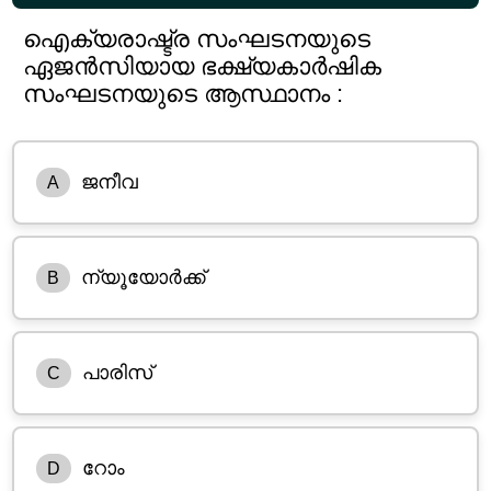
ഐക്യരാഷ്ട്ര സംഘടനയുടെ
ഏജൻസിയായ ഭക്ഷ്യകാർഷിക
സംഘടനയുടെ ആസ്ഥാനം :
ജനീവ
A
ന്യൂയോർക്ക്
B
പാരിസ്
C
റോം
D