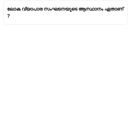
ലോക വ്യാപാര സംഘടനയുടെ ആസ്ഥാനം ഏതാണ്
?
Address
Valamkottil Towers,