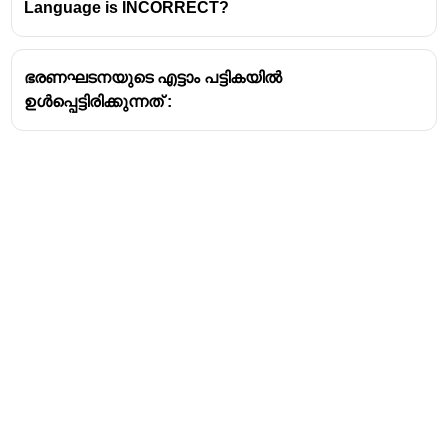
Language is INCORRECT?
ഭരണഘടനയുടെ എട്ടാം പട്ടികയിൽ
ഉൾപ്പെട്ടിരിക്കുന്നത് :
Address