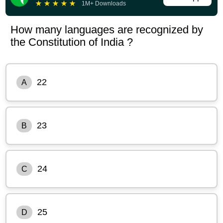
★
★
★
★
★
1M+ Downloads
How many languages are recognized by
the Constitution of India ?
22
A
23
B
24
C
25
D