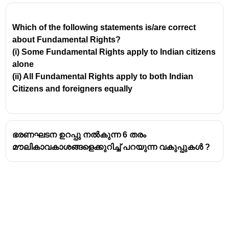
expression):
ഏതൊരു വിഷയത്തെക്കുറിച്ചും
സംസാരിക്കാനും അഭിപ്രായം
Which of the following statements is/are correct
പ്രകടിപ്പിക്കാനുമുള്ള സ്വാതന്ത്ര്യം. ഇതിൽ
about Fundamental Rights?
മാധ്യമ സ്വാതന്ത്ര്യവും ഉൾപ്പെടുന്നു.
(i) Some Fundamental Rights apply to Indian citizens
സമാധാനപരമായി കൂടാനുള്ള സ്വാതന്ത്ര്യം
alone
(Freedom to assemble peacefully):
(ii) All Fundamental Rights apply to both Indian
ആയുധങ്ങളില്ലാതെ സമാധാനപരമായി
Citizens and foreigners equally
ഒത്തുചേരാനും പ്രകടനങ്ങൾ നടത്താനുമുള്ള
അവകാശം.
സംഘടനകൾ രൂപീകരിക്കുന്നതിനുള്ള
ഭരണഘടന ഉറപ്പു നൽകുന്ന 6 തരം
സ്വാതന്ത്ര്യം (Freedom to form associations):
മൗലികാവകാശങ്ങളെക്കുറിച്ച് പറയുന്ന വകുപ്പുകൾ ?
സംഘടനകൾ, യൂണിയനുകൾ, രാഷ്ട്രീയ
പാർട്ടികൾ തുടങ്ങിയവ രൂപീകരിക്കുന്നതിനുള്ള
സ്വാതന്ത്ര്യം.
ഇന്ത്യയിൽ ഉടനീളം സഞ്ചാര
സ്വാതന്ത്ര്യം (Freedom to move freely
throughout the territory of India):
ഇന്ത്യയുടെ
ഏത് ഭാഗത്തേക്കും സഞ്ചരിക്കാനും