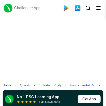
Challenger App
Home
Questions
Indian Polity
Fundamental Rights
/
/
/
No.1 PSC Learning App
Get App
★
★
★
★
★
1M+ Downloads