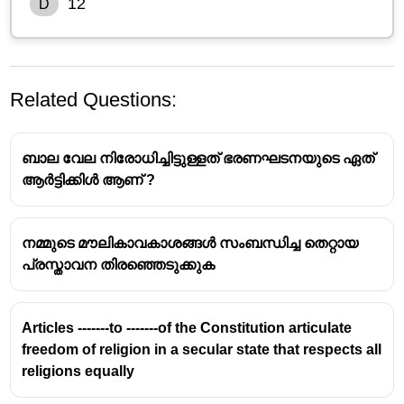
12
D
Related Questions:
ബാല വേല നിരോധിച്ചിട്ടുള്ളത് ഭരണഘടനയുടെ ഏത്
ആർട്ടിക്കിൾ ആണ് ?
നമ്മുടെ മൗലികാവകാശങ്ങൾ സംബന്ധിച്ച തെറ്റായ
ഭാരതീയ പൗരന്മാർക്ക് ഇന്ത്യൻ
പ്രസ്താവന തിരഞ്ഞെടുക്കുക
ഭരണഘടനയുടെ ആർട്ടിക്കിൾ 19
പ്രകാരം ഉറപ്പുനൽകിയിട്ടുള്ള
Articles -------to -------of the Constitution articulate
സ്വാതന്ത്ര്യങ്ങൾ
freedom of religion in a secular state that respects all
religions equally
വാക് സ്വാതന്ത്ര്യവും അഭിപ്രായ
സ്വാതന്ത്ര്യവും (Freedom of speech and