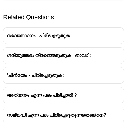
Related Questions:
നവോത്ഥാനം - പിരിച്ചെഴുതുക :
ശരിയുത്തരം തിരഞ്ഞെടുക്കുക - താവഴി :
പിരിച്ചെഴുത്ത്
താക്കോൽ - താഴ് + കോൽ
'ചിൻമയം' - പിരിച്ചെഴുതുക :
കരിങ്കൂവളം = കരി + കൂവളം
വാഗീശൻ = വാക് + ഈശൻ
കർണ്ണാനന്ദം = കർണ്ണ + ആനന്ദം
അത്യന്തം എന്ന പദം പിരിച്ചാൽ ?
സമ്യദ്ധി എന്ന പദം പിരിച്ചെഴുതുന്നതെങ്ങിനെ?