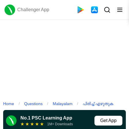
Challenger App
Home
Questions
Malayalam
പിരിച്ച് എഴുതുക
/
/
/
No.1 PSC Learning App
Get App
★
★
★
★
★
1M+ Downloads