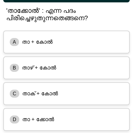
'താക്കോൽ' : എന്ന പദം
പിരിച്ചെഴുതുന്നതെങ്ങനെ?
താ + കോൽ
A
താഴ് + കോൽ
B
താക് + കോൽ
C
താ + ക്കോൽ
D