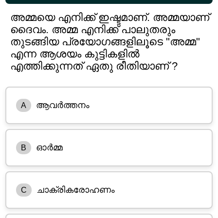
അമ്മയെ എനിക്ക് ഇഷ്ടമാണ്. അമ്മയാണ്
ദൈവം. അമ്മ എനിക്ക് പാലുതരും
തുടങ്ങിയ പ്രയോഗങ്ങളിലൂടെ "അമ്മ"
എന്ന ആശയം കുട്ടികളിൽ
എത്തിക്കുന്നത് ഏതു രീതിയാണ് ?
ആവർത്തനം
A
ഓർമ്മ
B
ചാക്രികരോഹണം
C