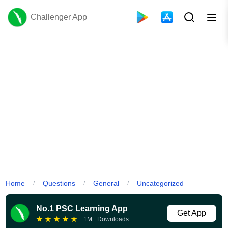
Challenger App
Home
Questions
General
Uncategorized
/
/
/
No.1 PSC Learning App
Get App
★
★
★
★
★
1M+ Downloads