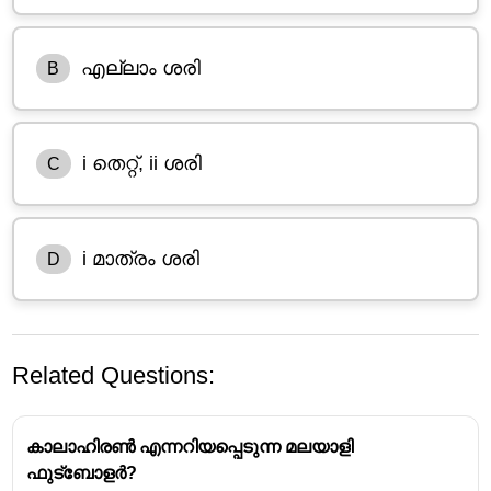
എല്ലാം ശരി
B
i തെറ്റ്, ii ശരി
C
i മാത്രം ശരി
D
Related Questions:
കാലാഹിരൺ എന്നറിയപ്പെടുന്ന മലയാളി
ഫുട്ബോളർ?