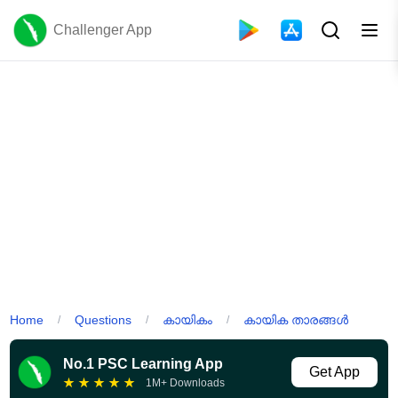
Challenger App
Home
Questions
കായികം
കായിക താരങ്ങൾ
/
/
/
No.1 PSC Learning App
Get App
★
★
★
★
★
1M+ Downloads