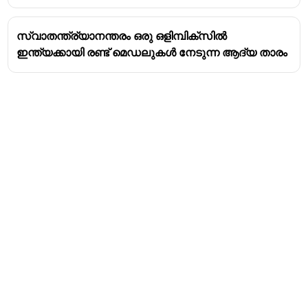
സ്റ്റേഡിയത്തിൽ വെസ്റ്റ് ഇൻഡീസിനെതിരെ നടന്ന
തന്റെ അവസാന മത്സരത്തിലാണ് അദ്ദേഹം ഈ
സ്വാതന്ത്ര്യാനന്തരം ഒരു ഒളിമ്പിക്സിൽ
നാഴികക്കല്ല് പിന്നിട്ടത്.
ഇന്ത്യക്കായി രണ്ട് മെഡലുകൾ നേടുന്ന ആദ്യ താരം
എം.എസ്. ധോണി 90 ടെസ്റ്റ് മത്സരങ്ങൾ
മാത്രമാണ് കളിച്ചിട്ടുള്ളത്.
Address
Valamkottil Towers,