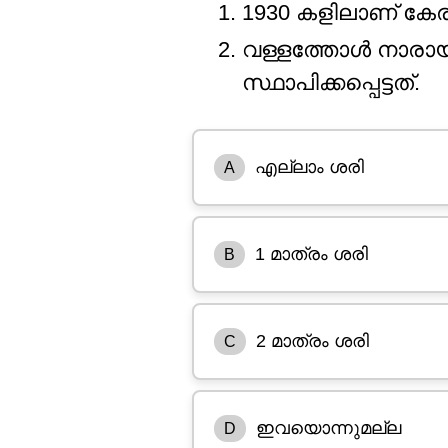
1930 കളിലാണ് കേരള
വള്ളത്തോൾ നാരാ
സ്ഥാപിക്കപ്പെട്ടത്.
എല്ലാം ശരി
A
1 മാത്രം ശരി
B
2 മാത്രം ശരി
C
ഇവയൊന്നുമല്ല
D