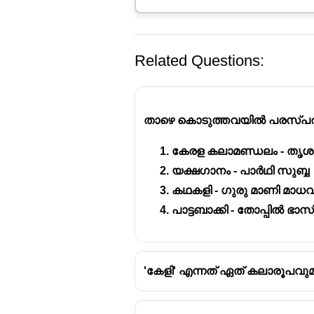
Related Questions:
താഴെ കൊടുത്തവയിൽ പരസ്പരം 
കേരള കലാമണ്ഡലം - തൃശ
യക്ഷഗാനം - പാർഥി സുബ്ബ
1930 കളിലാണ് കേരള കലാമണ്ഡ
കഥകളി - ഗുരു മാണി മാധ
1930 നവംബർ 9-നാണ്
. അതി
പാട്ടബാക്കി - തോപ്പിൽ ഭാസ
വള്ളത്തോൾ നാരായണ മേനോൻ്
ശരിയാണ്
. മഹാകവി വള്ളത
സംരക്ഷിക്കാനും പ്രോത്സാഹി
വലുതായിരുന്നു.
'കേളി' എന്നത് ഏത് കലാരൂപവുമായി 