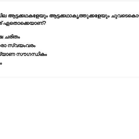
ല ആട്ടക്കഥകളേയും ആട്ടക്കഥാകൃത്തുക്കളേയും ചുവടെകൊ
ളത് ഏതൊക്കെയാണ്?
ഷ ചരിതം
്തരാ സ്വയംവരം
കല്യാണ സൗഗന്ധികം
ം