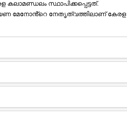
 കലാമണ്ഡലം സ്ഥാപിക്കപ്പെട്ടത്.
യണ മേനോൻ്റെ നേതൃത്വത്തിലാണ് കേരള