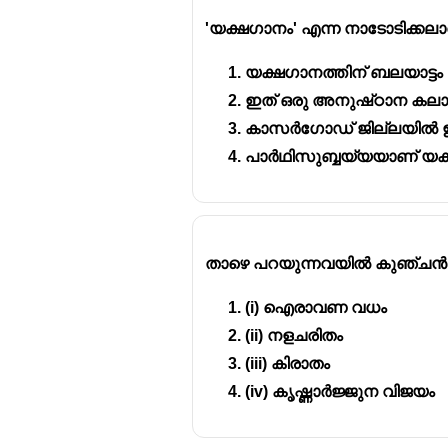
'യക്ഷഗാനം' എന്ന നാടോടിക്കലാ
യക്ഷഗാനത്തിന് ബലയാട്ടം 
ഇത് ഒരു അനുഷ്‌ഠാന കലാ
കാസർഗോഡ് ജില്ലയിൽ ഈ 
പാർഥിസുബ്ബയ്യയാണ് യക്ഷ
താഴെ പറയുന്നവയിൽ കുഞ്ചൻ ന
(i) ഐരാവണ വധം
(ii) നളചരിതം
(iii) കിരാതം
(iv) കൃഷ്ണാർജ്ജുന വിജയം