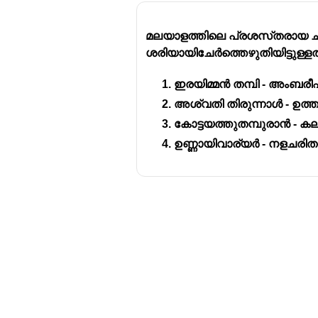
മലയാളത്തിലെ പ്രശസ്‌തരായ ചി
ശരിയായിചേർത്തെഴുതിയിട്ടുള്
ഇരയിമ്മൻ തമ്പി - അംബരീ
അശ്വതി തിരുന്നാൾ - ഉത
കോട്ടയത്തുതമ്പുരാൻ - 
ഉണ്ണായിവാര്യർ - നളചരിത