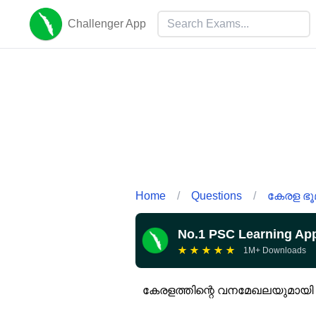
Challenger App
Home
/
Questions
/
കേരള ഭൂമ
No.1 PSC Learning Ap
★
★
★
★
★
1M+ Downloads
കേരളത്തിന്റെ വനമേഖലയുമായി ബന