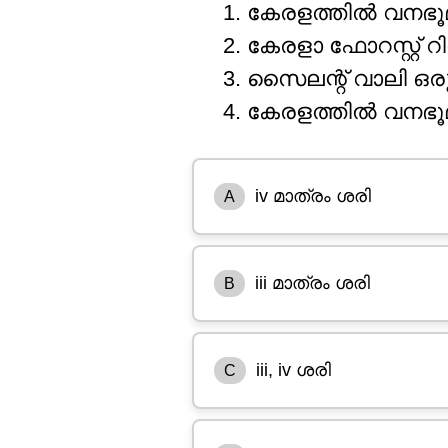
കേരളത്തിൽ വനഭൂമ
കേരളാ ഫോറസ്റ്റ് റി
സൈലന്റ് വാലി ഒ
കേരളത്തിൽ വനഭൂമി
iv മാത്രം ശരി
A
iii മാത്രം ശരി
B
iii, iv ശരി
C