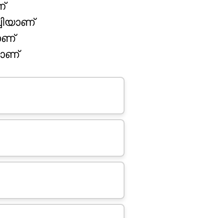
്
്ചിയാണ്
ാണ്
ലാണ്