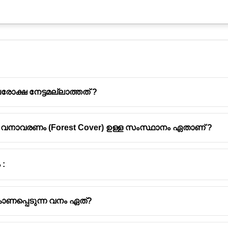
ക്ഷ നേട്ടമല്ലാത്തത് ?
നാവരണം (Forest Cover) ഉള്ള സംസ്ഥാനം ഏതാണ് ?
ും കുറവുള്ള ജില്ല - ആലപ്പുഴ
ും കൂടുതലുള്ള ജില്ല - ഇടുക്കി
 :
 കൂടുതലുള്ള ജില്ല - പത്തനംതിട്ട
ൻസ്റ്റിറ്റ്യൂട്ടിൻ്റെ ആസ്ഥാനം - പീച്ചി (തൃശ്ശൂർ )
്മെന്റ് കോർപ്പറേഷൻ - കോട്ടയം
ാണപ്പെടുന്ന വനം ഏത്?
്മെന്റ് - വഴുതക്കാട് (തിരുവനതപുരം )
റസ്റ്റ് അക്കാദമി - അരിപ്പ (തിരുവനതപുരം )