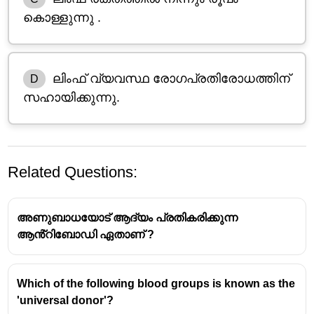
കൊള്ളുന്നു .
ലിംഫ് വ്യവസ്ഥ രോഗപ്രതിരോധത്തിന്
D
സഹായിക്കുന്നു.
Related Questions:
അണുബാധയോട് ആദ്യം പ്രതികരിക്കുന്ന
ആൻ്റിബോഡി ഏതാണ് ?
Which of the following blood groups is known as the
ലിംഫ് (Lymph) എന്നത് കോശങ്ങൾക്കിടയിലുള്ള
'universal donor'?