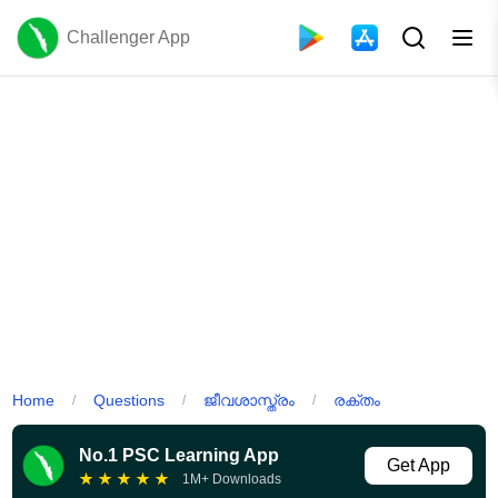
Challenger App
Home
Questions
ജീവശാസ്ത്രം
രക്തം
/
/
/
No.1 PSC Learning App
Get App
★
★
★
★
★
1M+ Downloads