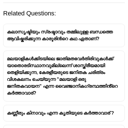
Related Questions:
കലാസൃഷ്ടിയും സ്രഷ്ടാവും തമ്മിലുള്ള ബന്ധത്തെ
ആവിഷ്കരിക്കുന്ന കാരൂരിൻറെ കഥ ഏതാണ്?
മലയാളികൾക്കിടയിലെ ജാതിമതവേർതിരിവുകൾക്ക്
യാതൊരടിസ്ഥാനവുമില്ലെന്ന് ശാസ്ത്രീയമായി
തെളിയിക്കുന്ന, കേരളീയരുടെ ജനിതക ചരിത്രം
വിശകലനം ചെയ്യുന്ന "മലയാളി ഒരു
ജനിതകവായന" എന്ന വൈഞ്ജാനികഗ്രന്ഥത്തിൻ്റെ
കർത്താവാര്?
കണ്ണീരും കിനാവും എന്ന കൃതിയുടെ കർത്താവാര് ?