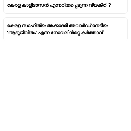
കേരള കാളിദാസൻ എന്നറിയപ്പെടുന്ന വ്യക്തി ?
കേരള സാഹിത്യ അക്കാദമി അവാർഡ് നേടിയ
'ആടുജീവിതം' എന്ന നോവലിൻറ്റെ കർത്താവ്