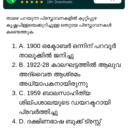
★
★
★
★
★
1M+ Downloads
താഴെ പറയുന്ന പ്രസ്താവനകളിൽ കുറ്റിപ്പുഴ
കൃഷ്ണപിള്ളയെക്കുറിച്ചുള്ള തെറ്റായ പ്രസ്താവനകൾ
കണ്ടെത്തുക.
A. 1900 ഒക്ടോബർ ഒന്നിന് പറവൂർ
താലൂക്കിൽ ജനിച്ചു
B. 1922-28 കാലഘട്ടത്തിൽ ആലുവ
അദ്വൈത ആശ്രമം
അധ്യാപകനായിരുന്നു
C. 1959 ബാലസാഹിത്യ
ശില്പശാലയുടെ ഡയറക്ടറായി
പ്രവർത്തിച്ചു
D. ദക്ഷിണഭാഷ ബുക്ക് ട്രസ്റ്റ്