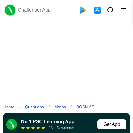
Challenger App
Home
Questions
Maths
BODMAS
/
/
/
No.1 PSC Learning App
Get App
★
★
★
★
★
1M+ Downloads