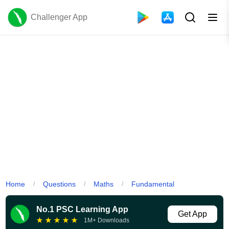
Challenger App
Home
Questions
Maths
Fundamental
/
/
/
No.1 PSC Learning App
Get App
★
★
★
★
★
1M+ Downloads