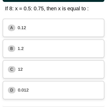
If 8: x = 0.5: 0.75, then x is equal to :
0.12
A
1.2
B
12
C
0.012
D