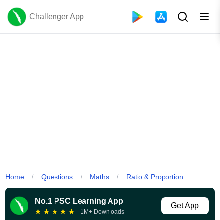
Challenger App
Home
Questions
Maths
Ratio & Proportion
/
/
/
No.1 PSC Learning App
Get App
★
★
★
★
★
1M+ Downloads