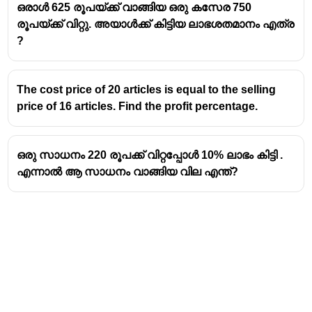
വില
990 രൂപ
ആയി മാറും.
ഒരാൾ 625 രൂപയ്ക്ക് വാങ്ങിയ ഒരു കസേര 750
{100} =
രൂപയ്ക്ക് വിറ്റു. അയാൾക്ക് കിട്ടിയ ലാഭശതമാനം എത്ര
1\%
?
The cost price of 20 articles is equal to the selling
price of 16 articles. Find the profit percentage.
ഒരു സാധനം 220 രൂപക്ക് വിറ്റപ്പോൾ 10% ലാഭം കിട്ടി .
എന്നാൽ ആ സാധനം വാങ്ങിയ വില എന്ത്?