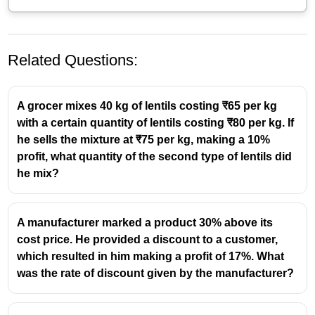
Related Questions:
A grocer mixes 40 kg of lentils costing ₹65 per kg
with a certain quantity of lentils costing ₹80 per kg. If
he sells the mixture at ₹75 per kg, making a 10%
profit, what quantity of the second type of lentils did
he mix?
ഒരു സാധനത്തിന്റെ വില ആദ്യം ഒരേ ശതമാനം
കൂട്ടുകയും പിന്നീട് അത്രയും തന്നെ ശതമാനം
കുറയ്ക്കുകയും ചെയ്താൽ എപ്പോഴും
നഷ്ടം
A manufacturer marked a product 30% above its
(വിലക്കുറവ്) മാത്രമേ ഉണ്ടാവുകയുള്ളൂ.
cost price. He provided a discount to a customer,
2
\frac{R^2}
R
which resulted in him making a profit of 17%. What
കുറയുന്ന ശതമാനം =
(ഇവിടെ R = 10)
100
{100}
was the rate of discount given by the manufacturer?
2
\frac{10^2}
1
0
100
=
=
1%
കുറയുന്ന ശതമാനം =
നഷ്ടം.
100
100
{100} =
അതായത്, 1,000 രൂപയുടെ 1% (10 രൂപ) കുറഞ്ഞ്
\frac{100}