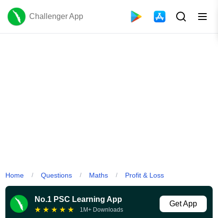
Challenger App
Home
Questions
Maths
Profit & Loss
/
/
/
No.1 PSC Learning App
Get App
★
★
★
★
★
1M+ Downloads