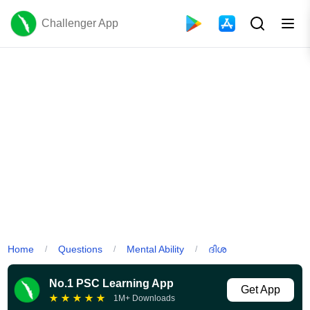
Challenger App
Home
Questions
Mental Ability
ദിശ
/
/
/
No.1 PSC Learning App
Get App
★
★
★
★
★
1M+ Downloads