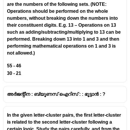
are the numbers of the following sets. (NOTE:
സൂര്യൻ
പടിഞ്ഞാറ് (West)
ദിക്കിലായിരിക്കും.
Operations should be performed on the whole
നിഴൽ:
സൂര്യൻ പടിഞ്ഞാറായതിനാൽ, ഏത്
numbers, without breaking down the numbers into
വസ്തുവിന്റെയും നിഴൽ വീഴുന്നത് എപ്പോഴും
their constituent digits. E.g. 13 – Operations on 13
അതിന് വിപരീതദിശയായ
കിഴക്ക് (East)
such as adding/subtracting/multiplying to 13 can be
ഭാഗത്തേയ്ക്കായിരിക്കും.
performed. Breaking down 13 into 1 and 3 and then
അതിനാൽ, ഇവിടെ വ്യക്തിയുടെയും
performing mathematical operations on 1 and 3 is
പോസ്റ്റിന്റെയും നിഴലുകൾ
കിഴക്ക്
ദിക്കിലാണ്
not allowed.)
വീഴുന്നത്.
55 - 46
2. വ്യക്തിയുടെ ദിശ നിശ്ചയിക്കുക
30 - 21
ചോദ്യമനുസരിച്ച്, അയാളുടെ നിഴൽ അയാളുടെ
അർജന്റീന : ബ്യൂണസ് ഐറിസ് : : ഭൂട്ടാൻ : ?
ഇടതുവശത്താണ്
വീഴുന്നത്.
അതായത്, അയാളുടെ ഇടതുവശം വരുന്നത്
കിഴക്ക് (East)
ദിക്കിലാണ്.
In the given letter-cluster pairs, the first letter-cluster
is related to the second letter-cluster following a
3. നാല് പ്രധാന ദിക്കുകൾ താരതമ്യം
certain logic. Study the pairs carefully, and from the