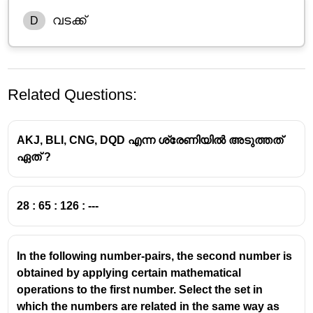
വടക്ക്
D
Related Questions:
AKJ, BLI, CNG, DQD എന്ന ശ്രേണിയിൽ അടുത്തത്
ഏത് ?
അയാൾ നോക്കിനിൽക്കുന്നത്
തെക്ക് (South)
28 : 65 : 126 : ---
ദിക്കിലേയ്ക്കാണ്.
1. സൂര്യൻ്റെയും നിഴലിൻ്റെയും സ്ഥാനം
In the following number-pairs, the second number is
obtained by applying certain mathematical
കണ്ടെത്തുക
operations to the first number. Select the set in
which the numbers are related in the same way as
സമയം:
വൈകീട്ട് 5:00 മണി ആയതിനാൽ