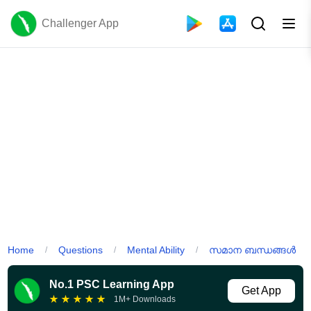
Challenger App
Home
Questions
Mental Ability
സമാന ബന്ധങ്ങൾ
/
/
/
No.1 PSC Learning App
Get App
★
★
★
★
★
1M+ Downloads