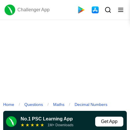
Challenger App
Home
Questions
Maths
Decimal Numbers
/
/
/
No.1 PSC Learning App
Get App
★
★
★
★
★
1M+ Downloads