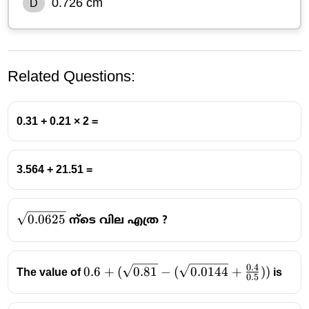
0.726 cm
D
Related Questions:
0.31 + 0.21 × 2 =
3.564 + 21.51 =
\sqrt{0.0625}
0.0625
ന്ടെ വില എത്ര ?
0.4
0.6+(\sqrt{0.81}-
0.6
+
(
0.81
−
(
0.0144
+
))
The value of
is
0.5
(\sqrt{0.0144}+\frac{0.4}
{0.5}))