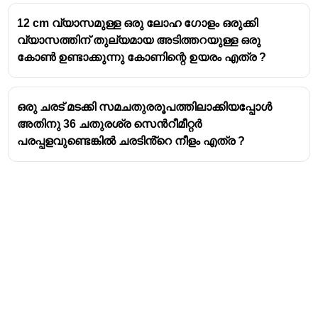
12 cm വ്യാസമുള്ള ഒരു ലോഹ ഗോളം ഒരുക്കി
വ്യാസത്തിന് തുല്യമായ അടിത്തറയുള്ള ഒരു
കോൺ ഉണ്ടാക്കുന്നു കോണിന്റെ ഉയരം എത്ര ?
ഒരു ചരട് മടക്കി സമചതുരരൂപത്തിലാക്കിയപ്പോൾ
അതിനു 36 ചതുരശ്ര സെൻറീമീറ്റർ
പരപ്പളവുണ്ടെങ്കിൽ ചരടിൻ്റെ നീളം എത്ര ?