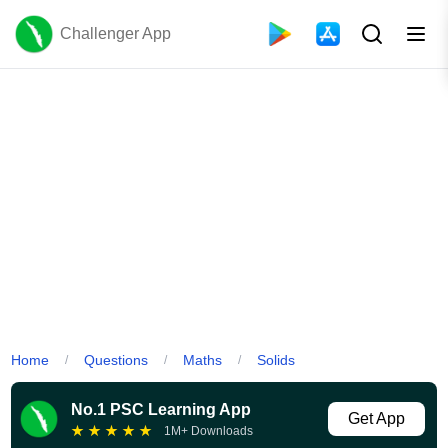
Challenger App
Home
Questions
Maths
Solids
/
/
/
No.1 PSC Learning App
Get App
★
★
★
★
★
1M+ Downloads