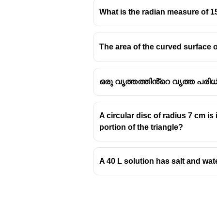
What is the radian measure of 1
The area of the curved surface 
ഒരു വൃത്തത്തിൻ്റെ വൃത്ത പരിധ
A circular disc of radius 7 cm is
portion of the triangle?
A 40 L solution has salt and wat