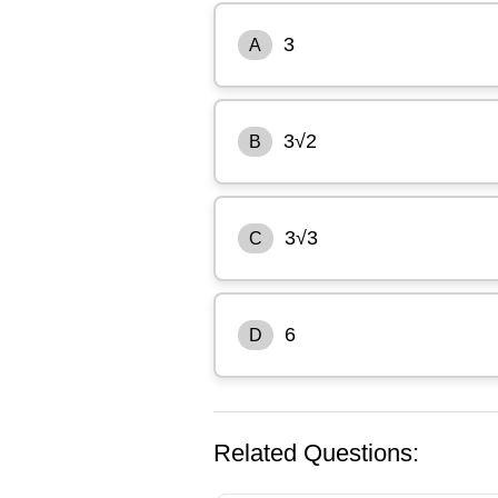
3
A
3√2
B
3√3
C
6
D
Related Questions: