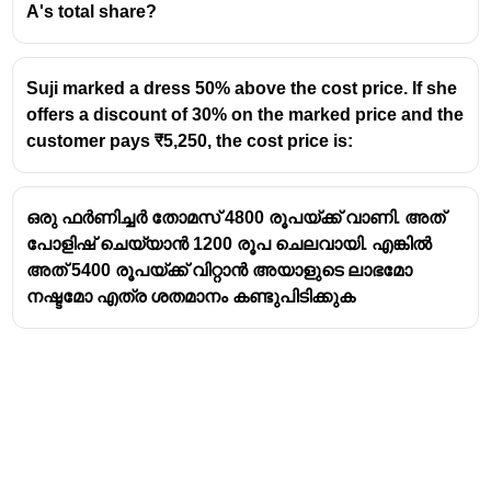
രൂപ.
A's total share?
ഇനി, 110 മാമ്പഴങ്ങളുടെ വാങ്ങിയ വില = 110 രൂപ.
Suji marked a dress 50% above the cost price. If she
ലാഭം
= വിറ്റ വില - വാങ്ങിയ വില = 120 - 110 =
10
offers a discount of 30% on the marked price and the
രൂപ
customer pays ₹5,250, the cost price is:
ലാഭം
\text{ലാഭ
ലാഭ
ശതമാനം
=
×
100
(
)
വാങ്ങിയ
വില
ശതമാനം} = \left(
ഒരു ഫർണിച്ചർ തോമസ് 4800 രൂപയ്ക്ക് വാണി. അത്
\frac{\text{ലാഭം}}
10
1
\text{ലാഭ
ലാഭ
ശതമാനം
=
×
100
=
9
%
(
)
110
11
{\text{വാങ്ങിയ
പോളിഷ് ചെയ്യാൻ 1200 രൂപ ചെലവായി. എങ്കിൽ
ശതമാനം}
വില}} \right)
അത് 5400 രൂപയ്ക്ക് വിറ്റാൻ അയാളുടെ ലാഭമോ
= \left(
\times 100
നഷ്ടമോ എത്ര ശതമാനം കണ്ടുപിടിക്കുക
\frac{10}
{110}
\right)
\times 100
=
9\frac{1}
{11}\%