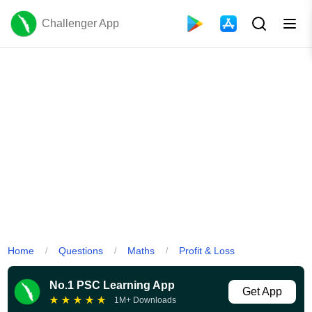
Challenger App
Home
Questions
Maths
Profit & Loss
/
/
/
No.1 PSC Learning App
Get App
★
★
★
★
★
1M+ Downloads