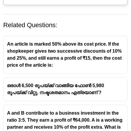
Related Questions:
An article is marked 50% above its cost price. If the
shopkeeper gives two successive discounts of 10%
and 25%, and still earns a profit of ₹15, then the cost
price of the article is:
1
9\frac{1}
9
%
ലാഭ ശതമാനം
9.09%
(അല്ലെങ്കിൽ
) ആണ്.
11
{11}\%
ഒരു മാമ്പഴത്തിന്റെ വാങ്ങിയ വില = 1 രൂപ എന്ന്
ഒരാൾ 6,500 രൂപയ്ക്ക് വാങ്ങിയ ഫോൺ 5,980
കരുതുക.
രൂപയ്ക്ക് വിറ്റു. നഷ്ടശതമാനം എത്രയാണ് ?
അങ്ങനെയെങ്കിൽ, 120 മാമ്പഴങ്ങളുടെ വാങ്ങിയ
വില = 120 രൂപ.
ചോദ്യപ്രകാരം, 110 മാമ്പഴങ്ങൾ വിറ്റപ്പോൾ 120
A and B contribute to a business investment in the
മാമ്പഴങ്ങളുടെ വാങ്ങിയ വില (120 രൂപ) ലഭിച്ചു.
ratio 3:5. They earn a profit of ₹64,000. A is a working
അതായത്, 110 മാമ്പഴങ്ങളുടെ വിറ്റ വില = 120
partner and receives 10% of the profit extra. What is