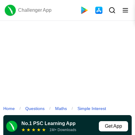
Challenger App
Home
Questions
Maths
Simple Interest
/
/
/
No.1 PSC Learning App
Get App
★
★
★
★
★
1M+ Downloads