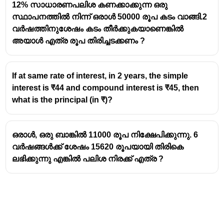
12% സാധാരണപലിശ കണക്കാക്കുന്ന ഒരു
സ്ഥാപനത്തിൽ നിന്ന് ഒരാൾ 50000 രൂപ കടം വാങ്ങി.2
വർഷത്തിനുശേഷം കടം തീർക്കുകയാണെങ്കിൽ
അയാൾ എത്ര രൂപ തിരിച്ചടക്കണം ?
If at same rate of interest, in 2 years, the simple
interest is ₹44 and compound interest is ₹45, then
what is the principal (in ₹)?
ഒരാൾ, ഒരു ബാങ്കിൽ 11000 രൂപ നിക്ഷേപിക്കുന്നു. 6
വർഷങ്ങൾക്ക് ശേഷം 15620 രൂപയായി തിരികെ
ലഭിക്കുന്നു എങ്കിൽ പലിശ നിരക്ക് എത്ര ?