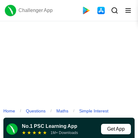
Challenger App
Home
Questions
Maths
Simple Interest
/
/
/
No.1 PSC Learning App
Get App
★
★
★
★
★
1M+ Downloads