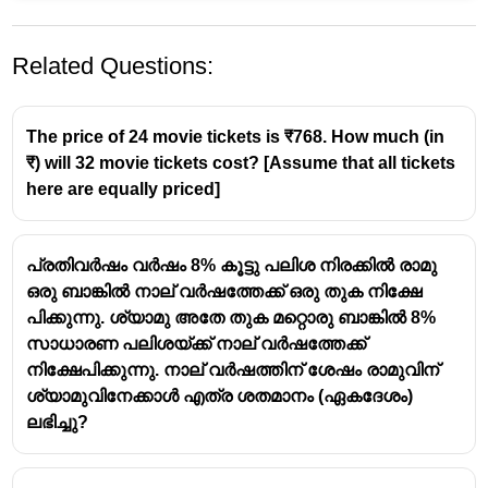
Related Questions:
The price of 24 movie tickets is ₹768. How much (in
₹) will 32 movie tickets cost? [Assume that all tickets
here are equally priced]
I =
=
/100
പലിശ
I
P
n
R
PnR/100
1 rs = 100 പൈസ
പ്രതിവർഷം വർഷം 8% കൂട്ടു പലിശ നിരക്കിൽ രാമു
ഒരു ബാങ്കിൽ നാല് വർഷത്തേക്ക് ഒരു തുക നിക്ഷേ
100
×
1
×
R
1 =
1
=
100
×
12
പിക്കുന്നു. ശ്യാമു അതേ തുക മറ്റൊരു ബാങ്കിൽ 8%
\frac{100\times1\times{R}}
1
×
12
×
100
R = \frac{1
=
R
100
സാധാരണ പലിശയ്ക്ക് നാല് വർഷത്തേക്ക്
{100\times12}
\times12\times100}
=12
=
12
%
നിക്ഷേപിക്കുന്നു. നാല് വർഷത്തിന് ശേഷം രാമുവിന്
{100}
ശ്യാമുവിനേക്കാൾ എത്ര ശതമാനം (ഏകദേശം)
ലഭിച്ചു?