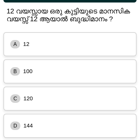
12 വയസ്സായ ഒരു കുട്ടിയുടെ മാനസിക
വയസ്സ് 12 ആയാൽ ബുദ്ധിമാനം ?
12
A
100
B
120
C
144
D