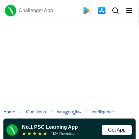
Challenger App
Home
Questions
മനശ്ശാസ്ത്രം
Intelligence
/
/
/
No.1 PSC Learning App
Get App
★
★
★
★
★
1M+ Downloads