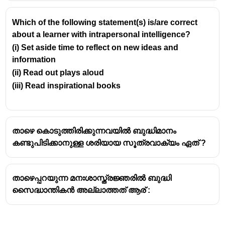
നിർമ്മിച്ചു.
പ്രായം കൂടുംതോറും കുട്ടികൾക്ക് ചെയ്യാൻ
Which of the following statement(s) is/are correct
കഴിയുന്ന പ്രവർത്തനങ്ങളുടെ
about a learner with intrapersonal intelligence?
കാഠിന്യനിലവാരവും വർധിക്കും എന്ന് ബിനെ
(i) Set aside time to reflect on new ideas and
അഭിപ്രായപ്പെട്ടു.
information
മാനസിക വയസ്സ് / പ്രായം (MENTAL AGE)
(ii) Read out plays aloud
എന്ന
ആശയത്തിന്
രൂപം നൽകിയത് -
ബിനെ
(iii) Read inspirational books
വിവിധ പ്രായത്തിലുള്ള കുട്ടികൾക്ക്
ശോധകങ്ങൾ (Test) നിർമിച്ചു.
ബൗദ്ധിക നിലവാരത്തെ ഇതുവഴി അളക്കാം
എന്ന് അഭിപ്രായപ്പെട്ടു.
താഴെ കൊടുത്തിരിക്കുന്നവയിൽ ബുദ്ധിമാനം
കണ്ടുപിടിക്കാനുള്ള ശരിയായ സൂത്രവാക്യം ഏത് ?
ബുദ്ധിമാനം (INTELLIGENCE QUOTIENT - IQ)
താഴെപ്പറയുന്ന മനഃശാസ്ത്രജ്ഞരിൽ ബുദ്ധി
സൈദ്ധാന്തികൻ അല്ലാത്തത് ആര് :
രൂപം നൽകിയത് -
വില്യം
സ്റ്റേൺ
മാനസിക പ്രായം ഒന്നാകുമ്പോളും അവരുടെ
ശാരീരിക പ്രായം (
കാലിക വയസ്സ്
) കൂടി