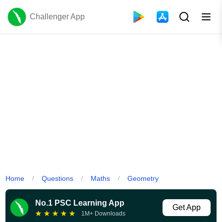
Challenger App
Home
Questions
Maths
Geometry
/
/
/
No.1 PSC Learning App
Get App
★
★
★
★
★
1M+ Downloads