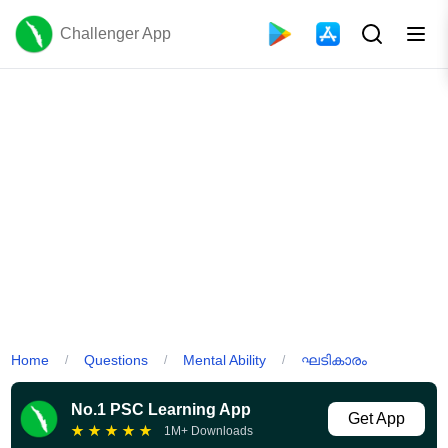
Challenger App
Home
Questions
Mental Ability
ഘടികാരം
/
/
/
No.1 PSC Learning App
Get App
★
★
★
★
★
1M+ Downloads