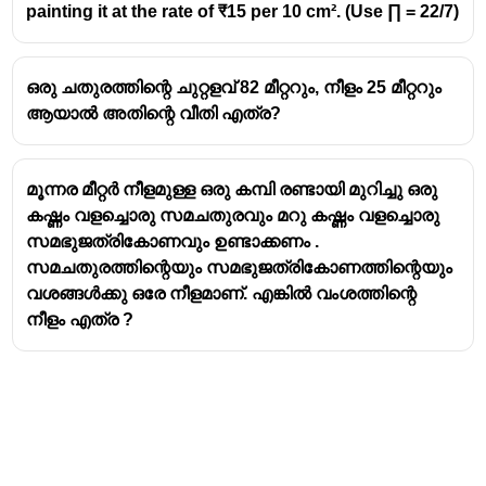
painting it at the rate of ₹15 per 10 cm². (Use ∏ = 22/7)
ഒരു ചതുരത്തിന്റെ ചുറ്റളവ് 82 മീറ്ററും, നീളം 25 മീറ്ററും
ആയാൽ അതിന്റെ വീതി എത്ര?
മൂന്നര മീറ്റർ നീളമുള്ള ഒരു കമ്പി രണ്ടായി മുറിച്ചു ഒരു
കഷ്ണം വളച്ചൊരു സമചതുരവും മറു കഷ്ണം വളച്ചൊരു
സമഭുജത്രികോണവും ഉണ്ടാക്കണം .
സമചതുരത്തിന്റെയും സമഭുജത്രികോണത്തിന്റെയും
വശങ്ങൾക്കു ഒരേ നീളമാണ്. എങ്കിൽ വംശത്തിന്റെ
നീളം എത്ര ?