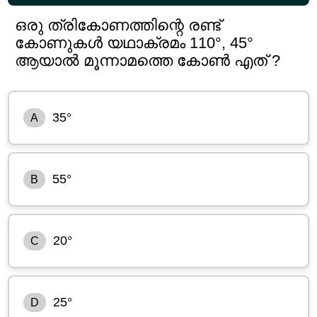
ഒരു ത്രികോണത്തിന്റെ രണ്ട്
കോണുകൾ യഥാക്രമം 110°, 45°
ആയാൽ മൂന്നാമത്തെ കോൺ എത് ?
35°
A
55°
B
20°
C
25°
D