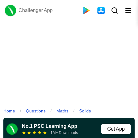
Challenger App
Home
Questions
Maths
Solids
/
/
/
No.1 PSC Learning App
Get App
★
★
★
★
★
1M+ Downloads