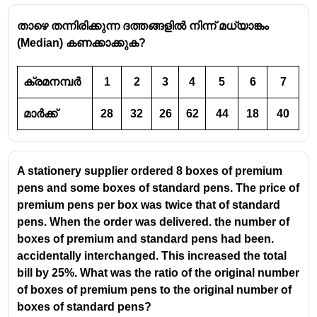
താഴെ തന്നിരിക്കുന്ന ദത്തങ്ങളിൽ നിന്ന് മധ്യാങ്കം
(Median) കണക്കാക്കുക?
ക്രമനമ്പർ
1
2
3
4
5
6
7
മാർക്ക്
28
32
26
62
44
18
40
A stationery supplier ordered 8 boxes of premium
pens and some boxes of standard pens. The price of
premium pens per box was twice that of standard
pens. When the order was delivered. the number of
boxes of premium and standard pens had been.
accidentally interchanged. This increased the total
bill by 25%. What was the ratio of the original number
of boxes of premium pens to the original number of
boxes of standard pens?