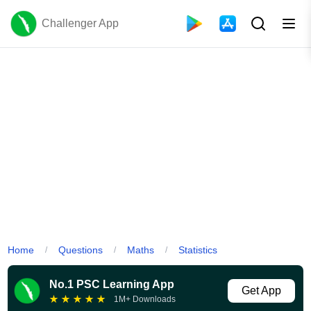
Challenger App
Home
Questions
Maths
Statistics
/
/
/
No.1 PSC Learning App
Get App
★
★
★
★
★
1M+ Downloads