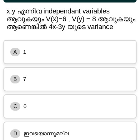
x,y എന്നിവ independant variables
ആവുകയും V(x)=6 , V(y) = 8 ആവുകയും
ആണെങ്കിൽ 4x-3y യുടെ variance
1
A
7
B
0
C
ഇവയൊന്നുമല്ല
D