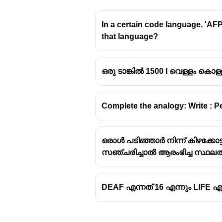
In a certain code language, 'AFP
that language?
ഒരു ടാങ്കിൽ 1500 l വെള്ളം കൊള്
Complete the analogy: Write : P
ഒരാൾ പടിഞ്ഞാർ നിന്ന് കിഴക്കോട്
സഞ്ചരിച്ചാൽ ആരംഭിച്ച സ്ഥലത
DEAF എന്നത് 16 എന്നും LIFE എ