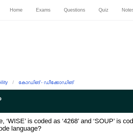
Home
Exams
Questions
Quiz
Note
lity
/
കോഡിങ് - ഡീക്കോഡിങ്
p
e, ‘WISE’ is coded as ‘4268’ and ‘SOUP’ is cod
 code language?