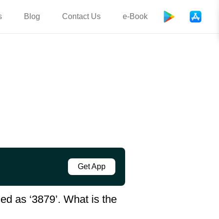
s
Blog
Contact Us
e-Book
Get App
ed as ‘3879’. What is the