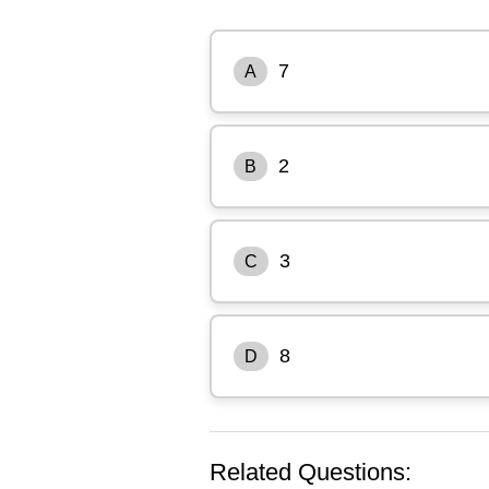
7
A
2
B
3
C
8
D
Related Questions: