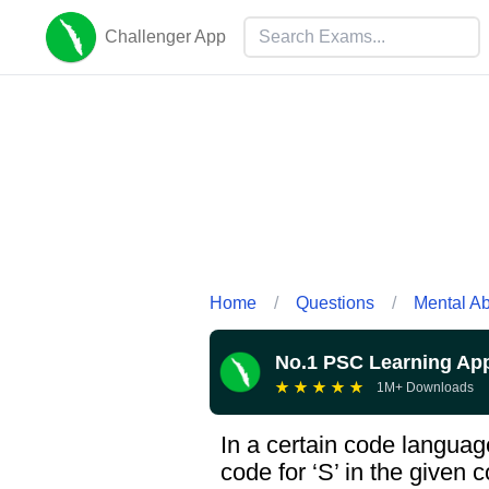
Challenger App
Home
/
Questions
/
Mental Abi
No.1 PSC Learning Ap
★
★
★
★
★
1M+ Downloads
In a certain code languag
code for ‘S’ in the given