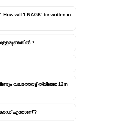
. How will 'LNAGK' be written in
വെള്ളമുണ്ടതിൽ ?
ീണ്ടും വലത്തോട്ട് തിരിഞ്ഞ 12m
 കോഡ് എന്താണ് ?