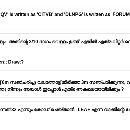
QV' is written as 'CITVB' and 'DLNPG' is written as 'FORUM'
ളും. അതിന്റെ 3/10 ഭാഗം വെള്ളം ഉണ്ട്. എങ്കിൽ എത്ര ലിറ്റർ 
en:: Draw:?
ട് 8m സഞ്ചരിച്ചു വലത്തോട്ട് തിരിഞ്ഞ 3m സഞ്ചരിക്കുന്നു. വ
്തു നിന്നും അയാൾ ഇപ്പോൾ എത്ര അകലെയായിരിക്കും ?
ന്നത് 32 എന്നും കോഡ് ചെയ്താൽ , LEAF എന്ന വാക്കിന്റെ