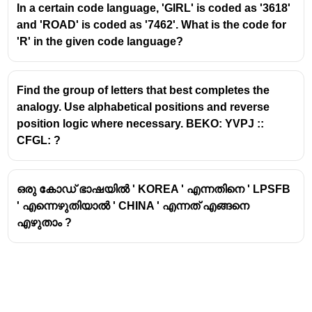
In a certain code language, 'GIRL' is coded as '3618'
Letters = 8
and 'ROAD' is coded as '7462'. What is the code for
'R' in the given code language?
8 × 8 = 64
Final Answer:
64
Find the group of letters that best completes the
analogy. Use alphabetical positions and reverse
position logic where necessary. BEKO: YVPJ ::
CFGL: ?
ഒരു കോഡ് ഭാഷയിൽ ' KOREA ' എന്നതിനെ ' LPSFB
' എന്നെഴുതിയാൽ ' CHINA ' എന്നത് എങ്ങനെ
എഴുതാം ?