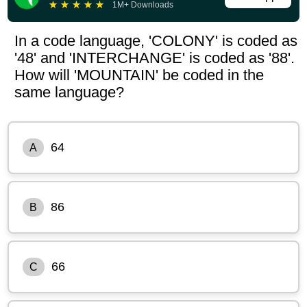
★
★
★
★
★
1M+ Downloads
In a code language, 'COLONY' is coded as
'48' and 'INTERCHANGE' is coded as '88'.
How will 'MOUNTAIN' be coded in the
same language?
64
A
86
B
66
C