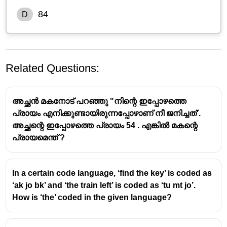
84
D
Related Questions:
അച്ഛൻ മകനോട് പറഞ്ഞു "നിന്റെ ഇപ്പോഴത്തെ
പ്രായം എനിക്കുണ്ടായിരുന്നപ്പോഴാണ് നീ ജനിച്ചത്'.
അച്ഛന്റെ ഇപ്പോഴത്തെ പ്രായം 54 . എങ്കിൽ മകന്റെ
പ്രായമെന്ത് ?
Code =
(number of letters × 8)
Check:
In a certain code language, ‘find the key’ is coded as
COLONY (6 letters): (6×8 = 48) ✔
‘ak jo bk’ and ‘the train left’ is coded as ‘tu mt jo’.
INTERCHANGE (11 letters): (11×8 = 88) ✔
How is ‘the’ coded in the given language?
Apply to
MOUNTAIN