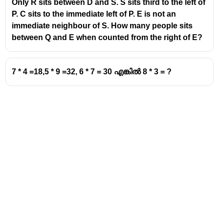
Only R sits between D and S. S sits third to the left of
P. C sits to the immediate left of P. E is not an
immediate neighbour of S. How many people sits
between Q and E when counted from the right of E?
7 * 4 =18,5 * 9 =32, 6 * 7 = 30 എങ്കിൽ 8 * 3 = ?