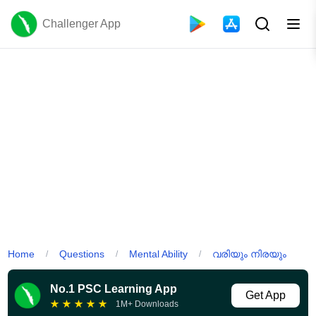
Challenger App
Home
Questions
Mental Ability
വരിയും നിരയും
/
/
/
No.1 PSC Learning App
Get App
★
★
★
★
★
1M+ Downloads