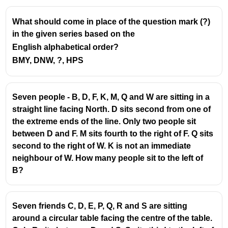
സ്ഥാനങ്ങൾ പരസ്പരം മാറ്റിയ ശേഷം:
What should come in place of the question mark (?)
in the given series based on the
വാസു പുതിയ സ്ഥാനത്ത് എത്തുമ്പോൾ
English alphabetical order?
ഇടത്തുനിന്ന് = 15
BMY, DNW, ?, HPS
ഈ പുതിയ സ്ഥാനം സാബു നേരത്തെ
ഇരുന്ന അതേ സ്ഥാനമാണ് (അതായത്
വലത്തുനിന്ന് ഒൻപതാമത്തെ സ്ഥാനം).
Seven people - B, D, F, K, M, Q and W are sitting in a
straight line facing North. D sits second from one of
ആകെ കുട്ടികളുടെ എണ്ണം കാണാനുള്ള വഴി:
the extreme ends of the line. Only two people sit
ഒരു നിശ്ചിത സ്ഥാനത്തിന്റെ
between D and F. M sits fourth to the right of F. Q sits
ഇടത്തുനിന്നുള്ള റാങ്കും വലത്തുനിന്നുള്ള
second to the right of W. K is not an immediate
റാങ്കും കൂട്ടി അതിൽ നിന്നും 1 കുറച്ചാൽ
neighbour of W. How many people sit to the left of
ആകെ കുട്ടികളുടെ എണ്ണം ലഭിക്കും.
B?
ആകെ കുട്ടികൾ = (വാസുവിന്റെ പുതിയ
സ്ഥാനം + സാബുവിന്റെ പഴയ സ്ഥാനം) - 1
Seven friends C, D, E, P, Q, R and S are sitting
ആകെ കുട്ടികൾ = (15 + 9) - 1
around a circular table facing the centre of the table.
ആകെ കുട്ടികൾ = 24 - 1 =
23