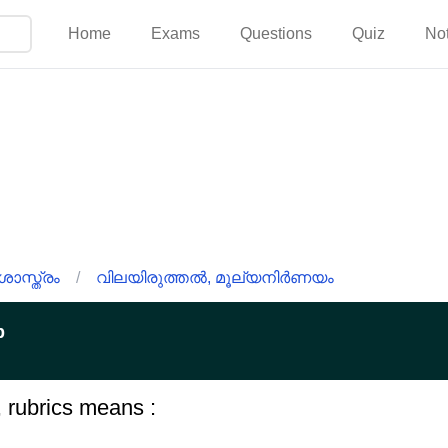
Home
Exams
Questions
Quiz
No
സ്ത്രം
/
വിലയിരുത്തൽ, മൂല്യനിർണയം
p
, rubrics means :