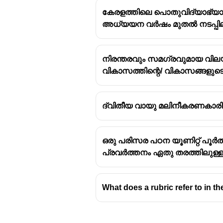
കേരളത്തിലെ പൊതുവിദ്യാഭ്യാസ വ
അധ്യയന വർഷം മുതൽ നടപ്പിലാക്ക
നിരന്തരവും സമഗ്രവുമായ വിലയി
In education, a rubric is a sco
വികാസത്തിന്റെ/ വികാസങ്ങളുട
a presentation, or a lab report.
It clearly defines the expectati
ദ്വിതീയ വായു മലിനീകരണകാരി
ഒരു പരിസര പഠന യൂണിറ്റ് പൂർത
പ്രവർത്തനം ഏതു തരത്തിലുള്ള
What does a rubric refer to in th