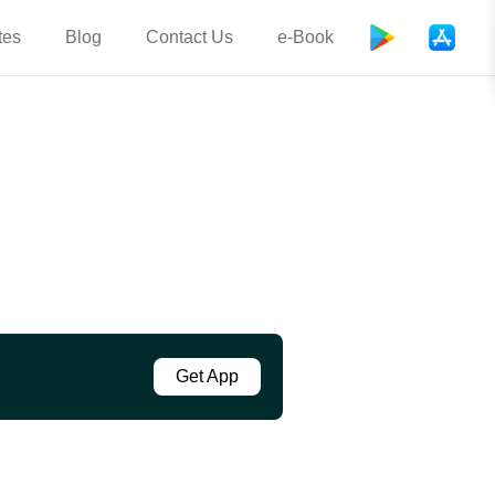
tes
Blog
Contact Us
e-Book
Get App