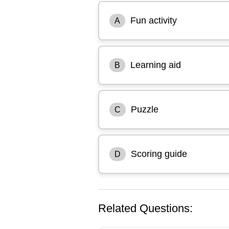
Fun activity
A
Learning aid
B
Puzzle
C
Scoring guide
D
Related Questions: