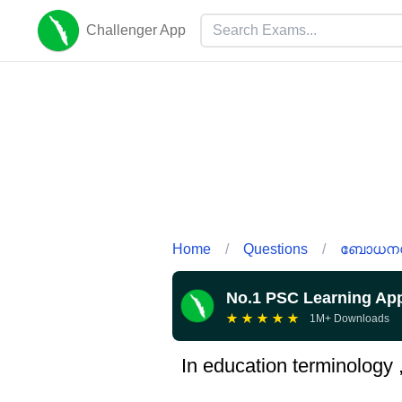
Challenger App
Home
/
Questions
/
ബോധനശാ
No.1 PSC Learning Ap
★
★
★
★
★
1M+ Downloads
In education terminology 