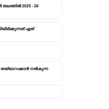
ൾ തലത്തിൽ 2025 - 26
ിരിക്കുന്നത് ഏത്
 task, such as an essay, a project,
y for a given task.
ടം തയ്യാറാക്കാൻ നൽകുന്ന