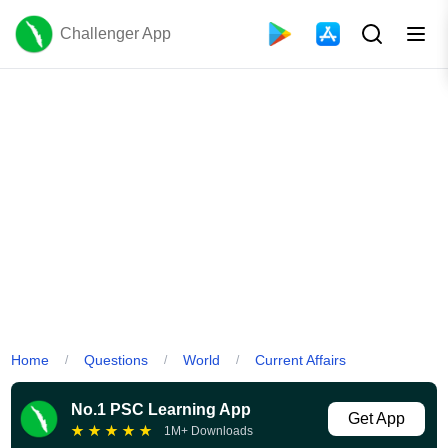
Challenger App
Home
Questions
World
Current Affairs
/
/
/
No.1 PSC Learning App
Get App
★
★
★
★
★
1M+ Downloads