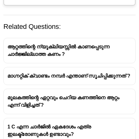
Related Questions:
ആറ്റത്തിന്റെ ന്യൂക്ലിയസ്സിൽ കാണപ്പെടുന്ന
ചാർജ്ജില്ലാത്ത കണം ?
മാഗ്നറ്റിക് ക്വാണ്ടം നമ്പർ എന്താണ് സൂചിപ്പിക്കുന്നത് ?
ബോർ മാതൃകയനുസരിച്ച്, ഒരു ഇലക്ട്രോണിന്റെ
കോണീയ ആവേഗം (angular momentum)
ക്വാണ്ടൈസ്ഡ് (quantized) ആണ്.
മൂലകത്തിന്റെ ഏറ്റവും ചെറിയ കണത്തിനെ ആറ്റം
അതായത്, ഒരു ഇലക്ട്രോൺ കറങ്ങുന്ന
എന്ന് വിളിച്ചത് ?
ഓർബിറ്റിന്റെ ഊർജ്ജനിലയെ (principal quantum
number) ആശ്രയിച്ച് ഇതിന് ചില നിശ്ചിത
മൂല്യങ്ങൾ മാത്രമേ സ്വീകരിക്കാൻ കഴിയൂ.
1 C എന്ന ചാർജിൽ ഏകദേശം എത്ര
ഒരു ഇലക്ട്രോൺ കറങ്ങുന്ന ഓർബിറ്റിന്റെ
ഇലക്ട്രോണുകൾ ഉണ്ടാവും?
ഊർജ്ജനിലയെ (principal quantum number)