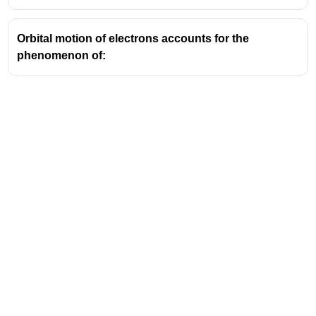
ആശ്രയിച്ചാണ് ഈ മൂല്യങ്ങൾ
നിർണ്ണയിക്കുന്നത്.
Orbital motion of electrons accounts for the
phenomenon of:
ഇതനുസരിച്ച്, കോണീയ ആവേഗം താഴെപ്പറയുന്ന
സമവാക്യം ഉപയോഗിച്ച് കണക്കാക്കാം:
L=nh/(2π)
L - കോണീയ ആവേഗം
n - ഓർബിറ്റ് നമ്പർ അഥവാ പ്രധാന ക്വാണ്ടം
സംഖ്യ (1, 2, 3, ...)
h - പ്ലാങ്ക്സ് സ്ഥിരാങ്കം (Plank's constant)
π - പൈ (Pi)
Address
Valamkottil Towers,