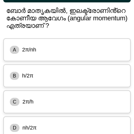
ബോർ മാതൃകയിൽ, ഇലക്ട്രോണിൻ്റെ
കോണീയ ആവേഗം (angular momentum)
എത്രയാണ് ?
2π/nh
A
h/2π
B
2π/h
C
nh/2π
D