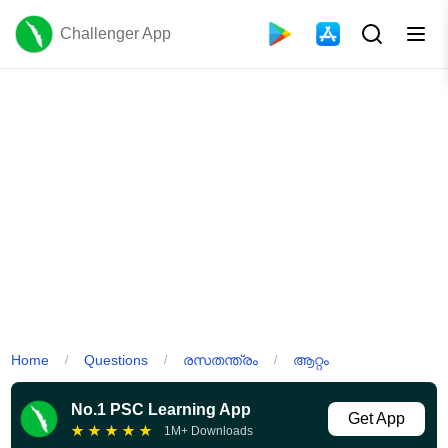
Challenger App
Home
Questions
രസതന്ത്രം
ആറ്റം
/
/
/
No.1 PSC Learning App
Get App
★
★
★
★
★
1M+ Downloads