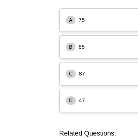
75
A
85
B
87
C
47
D
Related Questions: