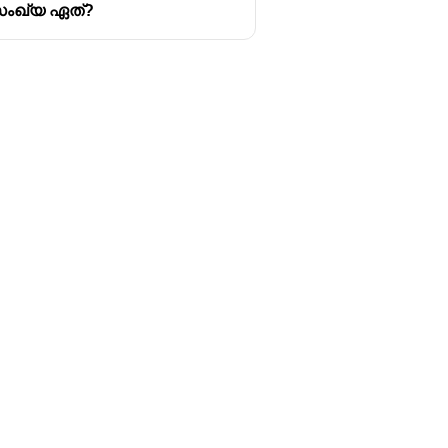
 സംഖ്യ ഏത്?
Follow us
y
Youtube
Instagram
itions
Facebook
y