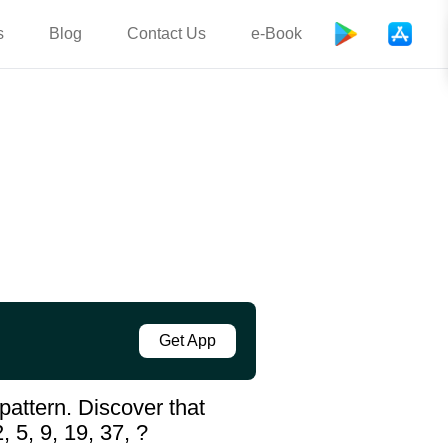
s
Blog
Contact Us
e-Book
Get App
pattern. Discover that
 5, 9, 19, 37, ?