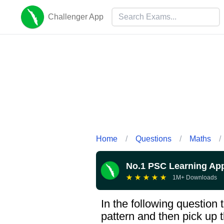
Challenger App
Home
/
Questions
/
Maths
/
No.1 PSC Learning Ap
★
★
★
★
★
1M+ Downloads
In the following question
pattern and then pick up 