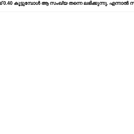
് 0.40 കൂട്ടുമ്പോൾ ആ സംഖ്യ തന്നെ ലഭിക്കുന്നു. എന്നാൽ
Address
Company
Valamkottil Towers,
Privacy Polic
Judgemukku,
Contact Us
App
Thrikkakara PO
Terms & cond
682021,
Refund Polic
Kakkanad
About Us