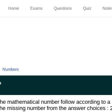
Home
Exams
Questions
Quiz
Note
Numbers
p
 the mathematical number follow according to a 
the missing number from the answer choices : 2,