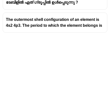
ടേബിളിൽ ഏത് ഗ്രൂപ്പിൽ ഉൾപ്പെടുന്നു ?
പ്രാതിനിധ്യ മൂലകങ്ങൾ
S - ബ്ലോക്ക് മൂലകങ്ങൾ
- അവസാന
ഇലക്ട്രോണുകൾ ബാഹ്യതമ S -ഓർബിറ്റലിൽ
The outermost shell configuration of an element is
നിറയുന്ന മൂലകങ്ങൾ
4s2 4p3. The period to which the element belongs is
പീരിയോഡിക് ടേബിളിന്റെ ഏറ്റവും ഇടതു
ഭാഗത്ത് ആണ് S -ബ്ലോക്ക് മൂലകങ്ങളുടെ
സ്ഥാനം
ഗ്രൂപ്പ് 13 മുതൽ 18 വരെ ഉള്ള മൂലകങ്ങളാണ്
P -ബ്ലോക്കിൽ ഉൾപ്പെടുന്നത്
P -ബ്ലോക്ക് മൂലകങ്ങളിൽ അവസാന
ഇലക്ട്രോൺ പൂരണം നടക്കുന്നത് P
-സബ്ഷെല്ലിൽ ആണ്
Address