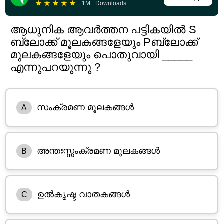
★
★
★
★
★
1M+ Downloads
ആധുനിക ആവർത്തന പട്ടികയിൽ S
ബ്ലോക്ക് മൂലകങ്ങളേയും Pബ്ലോക്ക്
മൂലകങ്ങളേയും പൊതുവായി _____
എന്നുപറയുന്നു ?
സംക്രമണ മൂലകങ്ങൾ
A
അന്തഃസ്സംക്രമണ മൂലകങ്ങൾ
B
ഉൽകൃഷ്ട വാതകങ്ങൾ
C