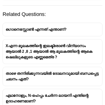
Related Questions:
ഒഗാനെസ്സോൺ എന്നത് എന്താണ്?
Xഎന്ന മൂലകത്തിന്റെ ഇലക്ട്രോൺ വിന്യാസം
ആയാൽ 2 ,8 ,1 ആയാൽ ആ മൂലകത്തിന്റെ ആകെ
. ആവർത്തനപ്പട്ടികയിൽ (Modern Periodic
ഷെല്ലുകളുടെ എണ്ണമെത്ര ?
Table) ആകെ
4 ബ്ലോക്കുകൾ
ഉണ്ട്.
അവ താഴെ പറയുന്നവയാണ്:
താഴെ തന്നിരിക്കുന്നവയിൽ ദോലനവുമായി ബന്ധപ്പെട്ട
s-ബ്ലോക്ക്
ചലനം ഏത്?
p-ബ്ലോക്ക്
d-ബ്ലോക്ക്
f-ബ്ലോക്ക്
എഥനോളും, N-ഹെപ്പം ചേർന്ന ലായനി എന്തിന്റെ
ഉദാഹരണമാണ്?
ഈ ബ്ലോക്കുകൾ ഇലക്ട്രോണുകൾ