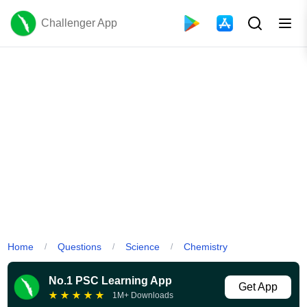
Challenger App
Home
Questions
Science
Chemistry
/
/
/
No.1 PSC Learning App
Get App
★
★
★
★
★
1M+ Downloads