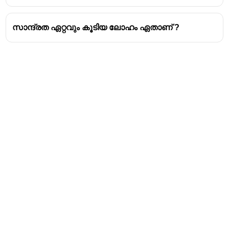
അവയുടെ ബാഹ്യതമ ഷെല്ലിൽ
നിറയ്ക്കുന്ന ഓർബിറ്റലുകളുടെ
സാന്ദ്രത ഏറ്റവും കൂടിയ ലോഹം ഏതാണ് ?
അടിസ്ഥാനത്തിലാണ് തരം തിരിച്ചിരിക്കുന്നത്
Address
Valamkottil Towers,
Judgemukku,