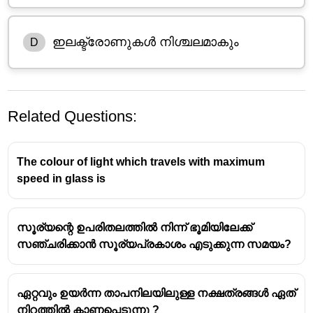
ഇലക്ട്രോണുകൾ നിശ്ചലമാകും
D
Related Questions:
The colour of light which travels with maximum
speed in glass is
സൂര്യന്റെ ഉപരിതലത്തിൽ നിന്ന് ഭൂമിയിലേക്ക്
സഞ്ചരിക്കാൻ സൂര്യപ്രകാശം എടുക്കുന്ന സമയം?
ഏറ്റവും ഉയർന്ന താപനിലയിലുള്ള നക്ഷത്രങ്ങൾ ഏത്
നിറത്തിൽ കാണപ്പെടുന്നു ?