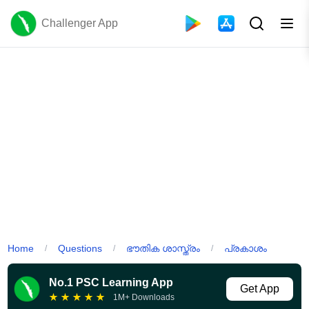
Challenger App
Home
Questions
ഭൗതിക ശാസ്ത്രം
പ്രകാശം
/
/
/
No.1 PSC Learning App
Get App
★
★
★
★
★
1M+ Downloads