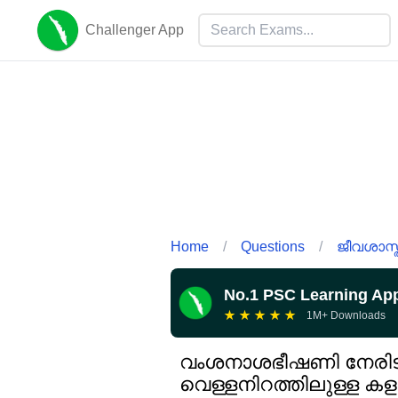
Challenger App
Home
/
Questions
/
ജീവശാസ്ത
No.1 PSC Learning Ap
★
★
★
★
★
1M+ Downloads
വംശനാശഭീഷണി നേരിടുന
വെള്ളനിറത്തിലുള്ള കള