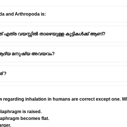
da and Arthropoda is:
എത്ര വയസ്സിൽ താഴെയുള്ള കുട്ടികൾക്ക് ആണ്?
ച്ച ആദ്യ മനുഷ്യ അവയവം?
് ?
ow regarding inhalation in humans are correct except one. 
iaphragm is raised.
diaphragm becomes flat.
arger.