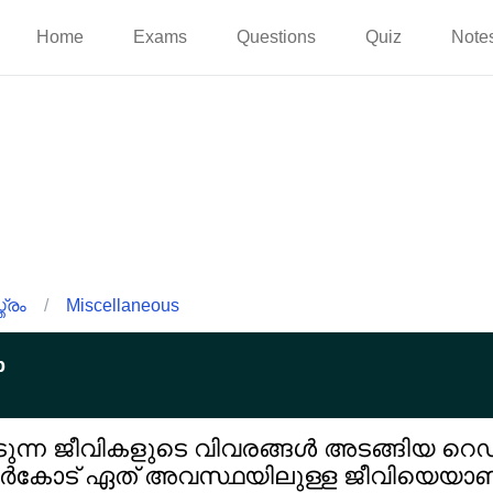
Home
Exams
Questions
Quiz
Note
്രം
/
Miscellaneous
p
്ന ജീവികളുടെ വിവരങ്ങൾ അടങ്ങിയ റെഡ് 
ർകോട് ഏത് അവസ്ഥയിലുള്ള ജീവിയെയാണ് സൂ