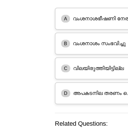
വംശനാശഭീഷണി നേരിട
A
വംശനാശം സംഭവിച്ചു
B
വിലയിരുത്തിയിട്ടില്ല
C
അപകടനില തരണം ച
D
Related Questions: