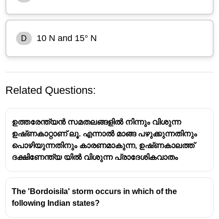
10 N and 15° N
D
Related Questions:
ഉത്തരേന്ത്യൻ സമതലങ്ങളിൽ നിന്നും വിശുന്ന
ഉഷ്‌ണകാറ്റാണ് ലൂ. എന്നാൽ മാങ്ങ പഴുക്കുന്നതിനും
പൊഴിയുന്നതിനും കാരണമാകുന്ന, ഉഷ്‌ണകാലത്ത്
ദക്ഷിണേന്ത്യ യിൽ വിശുന്ന പ്രാദേശികവാതം
The 'Bordoisila' storm occurs in which of the
following Indian states?