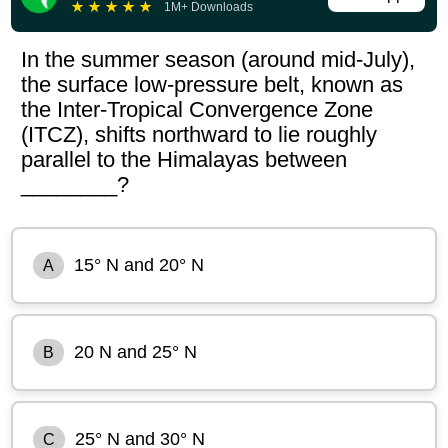
★
★
★
★
★
1M+ Downloads
In the summer season (around mid-July),
the surface low-pressure belt, known as
the Inter-Tropical Convergence Zone
(ITCZ), shifts northward to lie roughly
parallel to the Himalayas between
________?
15° N and 20° N
A
20 N and 25° N
B
25° N and 30° N
C