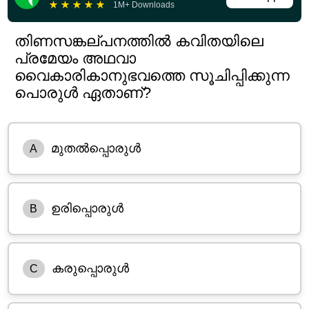
★
★
★
★
★
1M+ Downloads
തിണസങ്കല്പനത്തിൽ കവിതയിലെ
പ്രമേയം അഥവാ
വൈകാരികാനുഭവത്തെ സൂചിപ്പിക്കുന്ന
പൊരുൾ ഏതാണ്?
മുതൽപ്പൊരുൾ
A
ഉരിപ്പൊരുൾ
B
കരുപ്പൊരുൾ
C