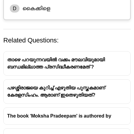
കൈക്കിളെ
D
Related Questions:
താഴെ പറയുന്നവയിൽ വക്കം മൗലവിയുമായി
ബന്ധമില്ലാത്ത പ്രസിദ്ധീകരണമേത് ?
പഴശ്ശിരാജയെ കുറിച്ച് എഴുതിയ പുസ്തകമാണ്
തിണസങ്കല്പനവും ഉരിപ്പൊരുളും
കേരളസിംഹം. ആരാണ് ഇതെഴുതിയത്?
- ഒരു വിശദീകരണം
തിണസങ്കല്പനം
എന്നത് പുരാതന തമിഴ്
The book ‘Moksha Pradeepam' is authored by
സാഹിത്യത്തിലെ, പ്രത്യേകിച്ച് സംഘകാല
കവിതകളിലെ, ഭൂപ്രകൃതിയെയും