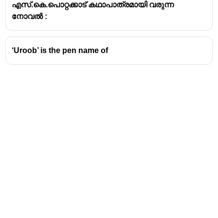
അതിനനുസരിച്ചുള്ള ജീവിതരീതികളെയും
എസ്.കെ.പൊറ്റക്കാട് കഥാപാത്രമായി വരുന്ന
വൈകാരികാനുഭവങ്ങളെയും
നോവൽ :
വർഗ്ഗീകരിക്കുന്നതിനുള്ള ഒരു പ്രധാന
ആശയമാണ്.
‘Uroob’ is the pen name of
ഓരോ ഭൂപ്രകൃതിക്കും അതിൻ്റേതായ
സവിശേഷതകളുണ്ട്. ഈ സങ്കല്പനം
അകം
(ആന്തരികം, പ്രണയം, ഗാർഹിക ജീവിതം)
കവിതകളെയാണ് പ്രധാനമായും
ആശ്രയിക്കുന്നത്.
തിണസങ്കല്പനത്തെ പ്രധാനമായും മൂന്ന്
ഘടകങ്ങളായി തിരിച്ചിരിക്കുന്നു:
മുതൽ പൊരുൾ (Muthal Porul):
ഓരോ
തിണയുടെയും അടിസ്ഥാന ഘടകങ്ങൾ.
ഇത്
നിലം
(ഭൂമി/പ്രദേശം),
കാലം
(സമയം/ഋതുക്കൾ) എന്നിവയെ
സൂചിപ്പിക്കുന്നു.
കരുപ്പൊരുൾ (Karupporul):
ഓരോ
തിണയിലും കാണുന്ന തനതായ
Address