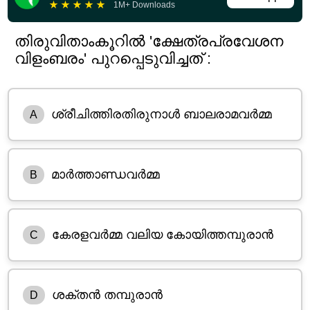
★
★
★
★
★
1M+ Downloads
തിരുവിതാംകൂറിൽ 'ക്ഷേത്രപ്രവേശന
വിളംബരം' പുറപ്പെടുവിച്ചത് :
ശ്രീചിത്തിരതിരുനാൾ ബാലരാമവർമ്മ
A
മാർത്താണ്ഡവർമ്മ
B
കേരളവർമ്മ വലിയ കോയിത്തമ്പുരാൻ
C
ശക്തൻ തമ്പുരാൻ
D