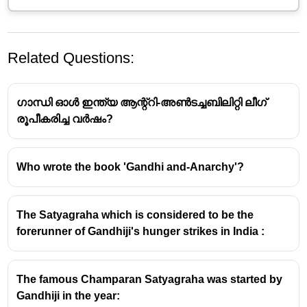
Related Questions:
ഗാന്ധി ഓൾ ഇന്ത്യ ആന്റ്റി-അൺടച്ചബിലിറ്റി ലീഗ്
രൂപീകരിച്ച വർഷം?
Who wrote the book 'Gandhi and-Anarchy'?
ഗാന്ധിജി തൻ്റെ ആത്മകഥയായ 'എൻ്റെ
സത്യാന്വേഷണ പരീക്ഷണങ്ങൾ' (The Story of
My Experiments with Truth) ഗുജറാത്തി
The Satyagraha which is considered to be the
ഭാഷയിലാണ് എഴുതിയത്.
forerunner of Gandhiji's hunger strikes in India :
പിന്നീട് അത് ഇംഗ്ലീഷിലേക്കും മറ്റ്
ഭാഷകളിലേക്കും വിവർത്തനം ചെയ്യപ്പെട്ടു.
The famous Champaran Satyagraha was started by
Gandhiji in the year: