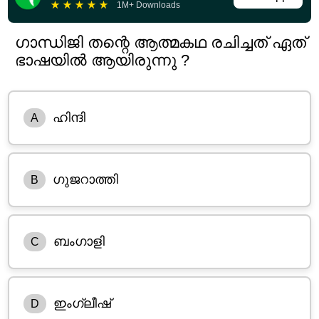
★
★
★
★
★
1M+ Downloads
ഗാന്ധിജി തന്റെ ആത്മകഥ രചിച്ചത് ഏത്
ഭാഷയിൽ ആയിരുന്നു ?
ഹിന്ദി
A
ഗുജറാത്തി
B
ബംഗാളി
C
ഇംഗ്ലീഷ്
D