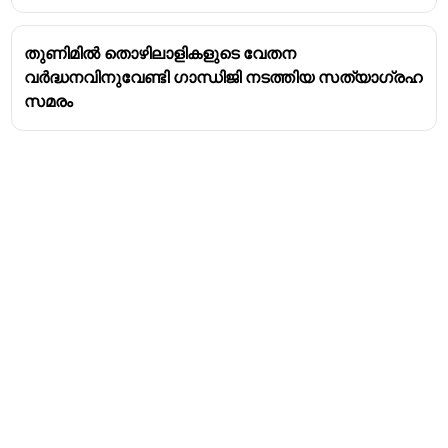
തുണിമിൽ തൊഴിലാളികളുടെ വേതന
വർദ്ധനവിനുവേണ്ടി ഗാന്ധിജി നടത്തിയ സത്യാഗ്രഹ
സമരം
Address