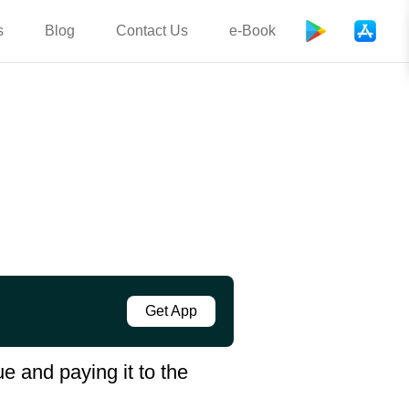
s
Blog
Contact Us
e-Book
Get App
e and paying it to the