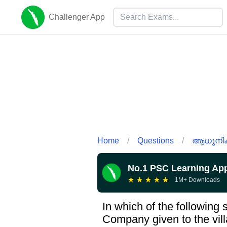
Challenger App
Home
/
Questions
/
ആധുനിക 
No.1 PSC Learning Ap
★
★
★
★
★
1M+ Downloads
In which of the following
Company given to the vil