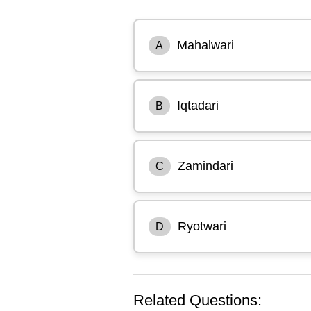
Mahalwari
A
Iqtadari
B
Zamindari
C
Ryotwari
D
Related Questions: