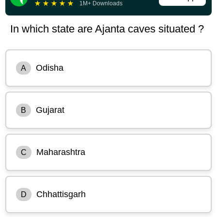
★
★
★
★
★
1M+ Downloads
In which state are Ajanta caves situated ?
Odisha
A
Gujarat
B
Maharashtra
C
Chhattisgarh
D