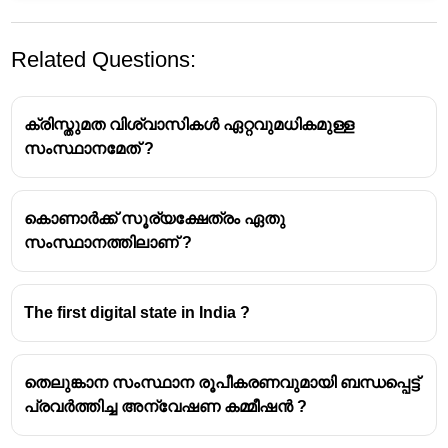
Related Questions:
ക്രിസ്തുമത വിശ്വാസികൾ ഏറ്റവുമധികമുള്ള
സംസ്ഥാനമേത് ?
കൊണാർക്ക് സൂര്യക്ഷേത്രം ഏതു
സംസ്ഥാനത്തിലാണ് ?
The first digital state in India ?
തെലുങ്കാന സംസ്ഥാന രൂപീകരണവുമായി ബന്ധപ്പെട്ട്
പ്രവർത്തിച്ച അന്വേഷണ കമ്മീഷൻ ?