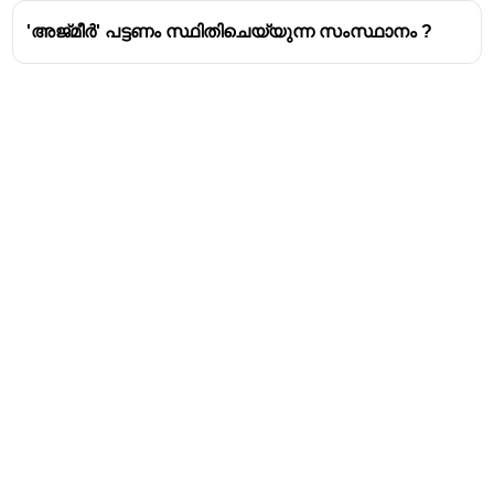
'അജ്മീർ' പട്ടണം സ്ഥിതിചെയ്യുന്ന സംസ്ഥാനം ?
Address
Valamkottil Towers,
Judgemukku,
Download Challenger App